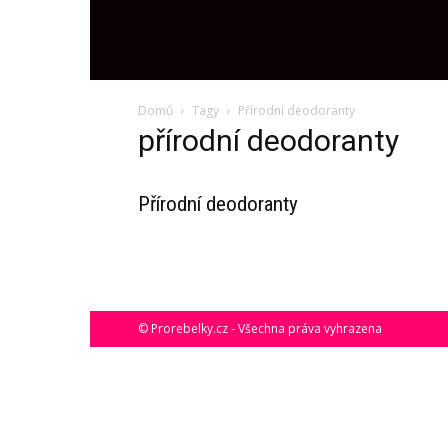
ProRebelky.cz
Domů
Tagy
Přírodní deodoranty
přírodní deodoranty
Přírodní deodoranty
© Prorebelky.cz - Všechna práva vyhrazena