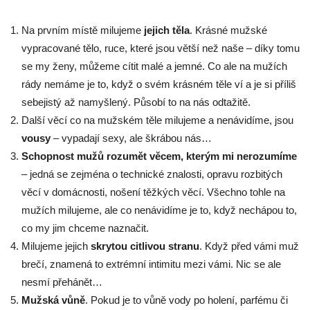
Na prvním místě milujeme
jejich těla
. Krásné mužské
vypracované tělo, ruce, které jsou větší než naše – díky tomu
se my ženy, můžeme cítit malé a jemné. Co ale na mužích
rády nemáme je to, když o svém krásném těle ví a je si příliš
sebejistý až namyšlený. Působí to na nás odtažitě.
Další věcí co na mužském těle milujeme a nenávidíme, jsou
vousy
– vypadají sexy, ale škrábou nás…
Schopnost mužů rozumět věcem, kterým mi nerozumíme
– jedná se zejména o technické znalosti, opravu rozbitých
věcí v domácnosti, nošení těžkých věcí. Všechno tohle na
mužích milujeme, ale co nenávidíme je to, když nechápou to,
co my jim chceme naznačit.
Milujeme jejich
skrytou citlivou stranu
. Když před vámi muž
brečí, znamená to extrémní intimitu mezi vámi. Nic se ale
nesmí přehánět…
Mužská vůně
. Pokud je to vůně vody po holení, parfému či