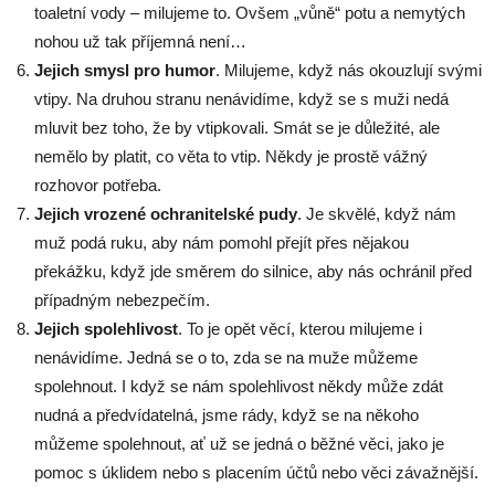
toaletní vody – milujeme to. Ovšem „vůně“ potu a nemytých
nohou už tak příjemná není…
Jejich smysl pro humor
. Milujeme, když nás okouzlují svými
vtipy. Na druhou stranu nenávidíme, když se s muži nedá
mluvit bez toho, že by vtipkovali. Smát se je důležité, ale
nemělo by platit, co věta to vtip. Někdy je prostě vážný
rozhovor potřeba.
Jejich vrozené ochranitelské pudy
. Je skvělé, když nám
muž podá ruku, aby nám pomohl přejít přes nějakou
překážku, když jde směrem do silnice, aby nás ochránil před
případným nebezpečím.
Jejich spolehlivost
. To je opět věcí, kterou milujeme i
nenávidíme. Jedná se o to, zda se na muže můžeme
spolehnout. I když se nám spolehlivost někdy může zdát
nudná a předvídatelná, jsme rády, když se na někoho
můžeme spolehnout, ať už se jedná o běžné věci, jako je
pomoc s úklidem nebo s placením účtů nebo věci závažnější.