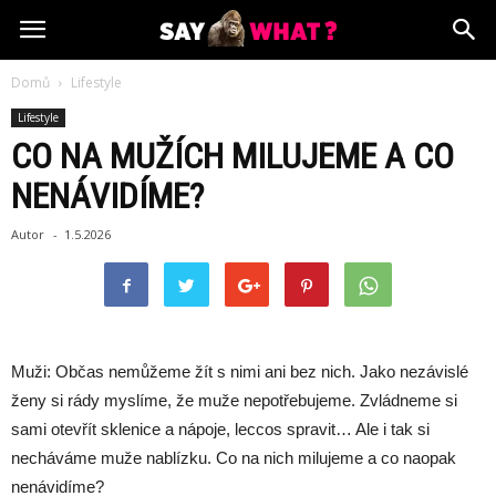
Domů
Lifestyle
Lifestyle
CO NA MUŽÍCH MILUJEME A CO
NENÁVIDÍME?
Autor
-
1.5.2026
Muži: Občas nemůžeme žít s nimi ani bez nich. Jako nezávislé
ženy si rády myslíme, že muže nepotřebujeme. Zvládneme si
sami otevřít sklenice a nápoje, leccos spravit… Ale i tak si
necháváme muže nablízku. Co na nich milujeme a co naopak
nenávidíme?