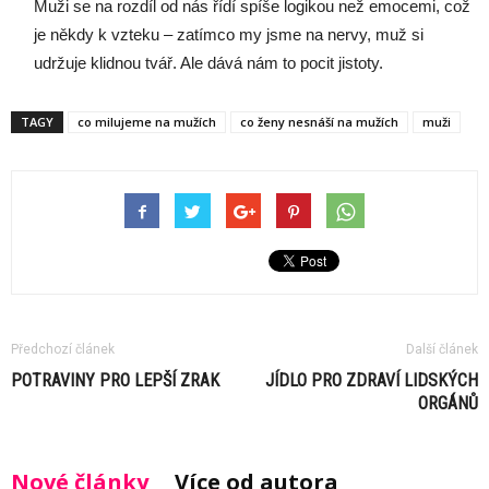
Muži se na rozdíl od nás řídí spíše logikou než emocemi, což
je někdy k vzteku – zatímco my jsme na nervy, muž si
udržuje klidnou tvář. Ale dává nám to pocit jistoty.
TAGY
co milujeme na mužích
co ženy nesnáší na mužích
muži
Předchozí článek
Další článek
POTRAVINY PRO LEPŠÍ ZRAK
JÍDLO PRO ZDRAVÍ LIDSKÝCH
ORGÁNŮ
Nové články
Více od autora