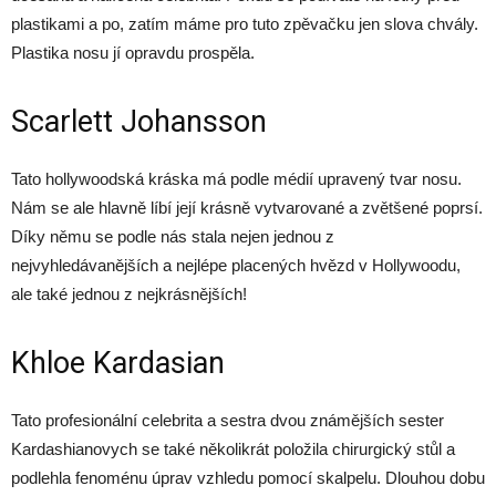
plastikami a po, zatím máme pro tuto zpěvačku jen slova chvály.
Plastika nosu jí opravdu prospěla.
Scarlett Johansson
Tato hollywoodská kráska má podle médií upravený tvar nosu.
Nám se ale hlavně líbí její krásně vytvarované a zvětšené poprsí.
Díky němu se podle nás stala nejen jednou z
nejvyhledávanějších a nejlépe placených hvězd v Hollywoodu,
ale také jednou z nejkrásnějších!
Khloe Kardasian
Tato profesionální celebrita a sestra dvou známějších sester
Kardashianovych se také několikrát položila chirurgický stůl a
podlehla fenoménu úprav vzhledu pomocí skalpelu. Dlouhou dobu