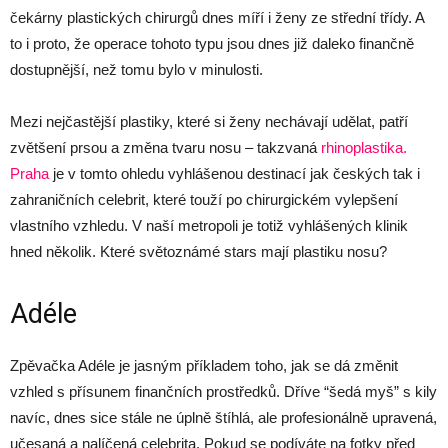
čekárny plastických chirurgů dnes míří i ženy ze střední třídy. A
to i proto, že operace tohoto typu jsou dnes již daleko finančně
dostupnější, než tomu bylo v minulosti.
Mezi nejčastější plastiky, které si ženy nechávají udělat, patří
zvětšení prsou a změna tvaru nosu – takzvaná
rhinoplastika.
Praha
je v tomto ohledu vyhlášenou destinací jak českých tak i
zahraničních celebrit, které touží po chirurgickém vylepšení
vlastního vzhledu. V naší metropoli je totiž vyhlášených klinik
hned několik. Které světoznámé stars mají plastiku nosu?
Adéle
Zpěvačka Adéle je jasným příkladem toho, jak se dá změnit
vzhled s přísunem finančních prostředků. Dříve “šedá myš” s kily
navíc, dnes sice stále ne úplně štíhlá, ale profesionálně upravená,
učesaná a nalíčená celebrita. Pokud se podíváte na fotky před