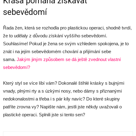
Krása pomáhá získávat
sebevědomí
Řada žen, která se rozhodla pro plastickou operaci, shodně tvrdí,
že to udělaly z důvodu získání vyššího sebevědomí.
Souhlasíme! Pokud je žena se svým vzhledem spokojena, je to
znát i na jejím sebevědomém chování a přijímání sebe
sama.
Jakým jiným způsobem se dá ještě zvednout vlastní
sebevědomí?
Který styl se více líbí vám? Dokonalé štíhlé krásky s bujnými
vnady, plnými rty a s úzkými nosy, nebo dámy s přiznanými
nedokonalostmi a třeba i s pár kily navíc? Do které skupiny
patříte zrovna vy? Napište nám, jestli jste někdy uvažovali o
plastické operaci. Splnili jste si tento sen?