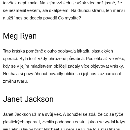
to však nepřiznala. Na jejím vzhledu je však více než jasné, že
se nezměnil věkem, ale skalpelem. Na druhou stranu, ten menší
a užší nos se docela povedl! Co myslíte?
Meg Ryan
Tato kráska poměrně dlouho odolávala lákadlu plastických
operací. Byla totiž vždy přirozeně půvabná. Podlehla až ve věku,
kdy se v jejím mladistvém obličeji začaly více objevovat vrásky.
Nechala si povytáhnout povadlý obličej a i její nos zaznamenal
změnu tvaru.
Janet Jackson
Janet Jackson už má svůj věk. A bohužel se zdá, že co se týče
plastických operací, zvolila podobnou cestu, jakou se vydal kdysi
její velmi slavný bratr Michael. O něm se ví, že to s plastikami