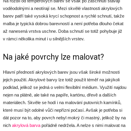
Na rozdíl od temperových barev se však po zaschnutí stávají
voděodolnými a neotírají se. Mezi skvělé vlastnosti akrylových
barev patří také vysoká krycí schopnost a rychlé schnutí, takže
malba je typická dobrou barevností a není potřeba dlouho čekat
až nanesená vrstva uschne. Doba schnutí se totiž pohybuje již
v rámci několika minut i u silnějších vrstev.
Na jaké povrchy lze malovat?
Hlavní předností akrylových barev jsou však široké možnosti
jejich použití. Akrylové barvy lze totiž použít téměř na jakýkoli
podklad, jelikož se jedná o velmi flexibilní médium. Využití najdou
nejen na plátně, ale také na papíře, kartónu, dřevě a dalších
materiálech. Skvěle se hodí i na malování putovních kamínků,
které musí být odolné vůči nepřízni počasí. Avšak je potřeba si
dát pozor na to, aby povrch nebyl mokrý či mastný, jelikož by na
nich
akrylová barva
pořádně nedržela. A nelze s nimi malovat na