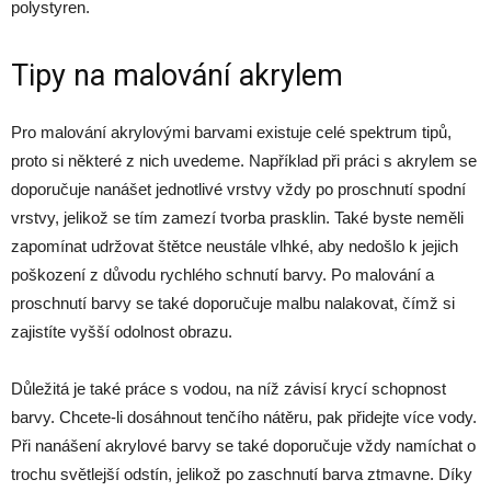
polystyren.
Tipy na malování akrylem
Pro malování akrylovými barvami existuje celé spektrum tipů,
proto si některé z nich uvedeme. Například při práci s akrylem se
doporučuje nanášet jednotlivé vrstvy vždy po proschnutí spodní
vrstvy, jelikož se tím zamezí tvorba prasklin. Také byste neměli
zapomínat udržovat štětce neustále vlhké, aby nedošlo k jejich
poškození z důvodu rychlého schnutí barvy. Po malování a
proschnutí barvy se také doporučuje malbu nalakovat, čímž si
zajistíte vyšší odolnost obrazu.
Důležitá je také práce s vodou, na níž závisí krycí schopnost
barvy. Chcete-li dosáhnout tenčího nátěru, pak přidejte více vody.
Při nanášení akrylové barvy se také doporučuje vždy namíchat o
trochu světlejší odstín, jelikož po zaschnutí barva ztmavne. Díky