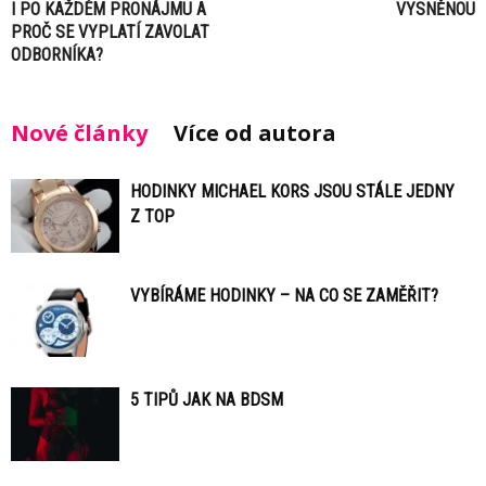
I PO KAŽDÉM PRONÁJMU A
VYSNĚNOU
PROČ SE VYPLATÍ ZAVOLAT
ODBORNÍKA?
Nové články
Více od autora
HODINKY MICHAEL KORS JSOU STÁLE JEDNY
Z TOP
VYBÍRÁME HODINKY – NA CO SE ZAMĚŘIT?
5 TIPŮ JAK NA BDSM