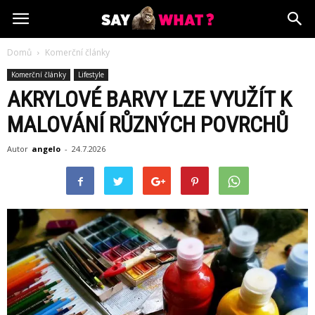
Domů
Komerční články
Komerční články
Lifestyle
AKRYLOVÉ BARVY LZE VYUŽÍT K
MALOVÁNÍ RŮZNÝCH POVRCHŮ
Autor
angelo
-
24.7.2026