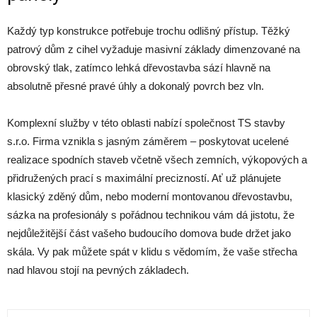
Každý typ konstrukce potřebuje trochu odlišný přístup. Těžký
patrový dům z cihel vyžaduje masivní základy dimenzované na
obrovský tlak, zatímco lehká dřevostavba sází hlavně na
absolutně přesné pravé úhly a dokonalý povrch bez vln.
Komplexní služby v této oblasti nabízí společnost TS stavby
s.r.o. Firma vznikla s jasným záměrem – poskytovat ucelené
realizace spodních staveb včetně všech zemních, výkopových a
přidružených prací s maximální precizností. Ať už plánujete
klasický zděný dům, nebo moderní montovanou dřevostavbu,
sázka na profesionály s pořádnou technikou vám dá jistotu, že
nejdůležitější část vašeho budoucího domova bude držet jako
skála. Vy pak můžete spát v klidu s vědomím, že vaše střecha
nad hlavou stojí na pevných základech.