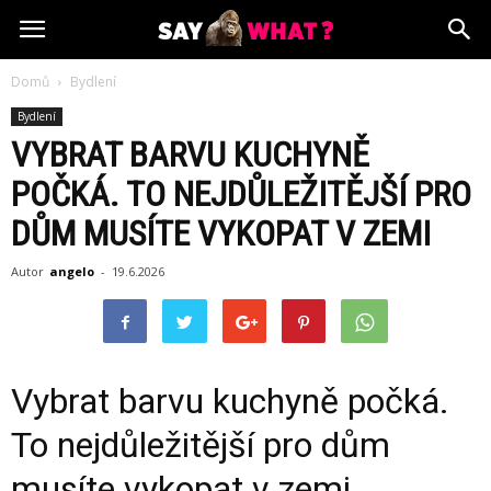
Domů
Bydlení
Bydlení
VYBRAT BARVU KUCHYNĚ
POČKÁ. TO NEJDŮLEŽITĚJŠÍ PRO
DŮM MUSÍTE VYKOPAT V ZEMI
Autor
angelo
-
19.6.2026
Vybrat barvu kuchyně počká.
To nejdůležitější pro dům
musíte vykopat v zemi