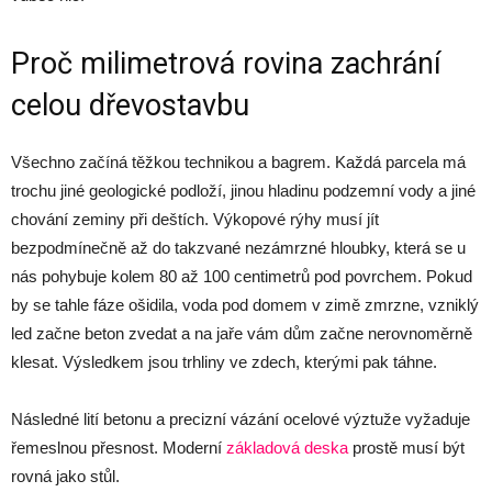
Proč milimetrová rovina zachrání
celou dřevostavbu
Všechno začíná těžkou technikou a bagrem. Každá parcela má
trochu jiné geologické podloží, jinou hladinu podzemní vody a jiné
chování zeminy při deštích. Výkopové rýhy musí jít
bezpodmínečně až do takzvané nezámrzné hloubky, která se u
nás pohybuje kolem 80 až 100 centimetrů pod povrchem. Pokud
by se tahle fáze ošidila, voda pod domem v zimě zmrzne, vzniklý
led začne beton zvedat a na jaře vám dům začne nerovnoměrně
klesat. Výsledkem jsou trhliny ve zdech, kterými pak táhne.
Následné lití betonu a precizní vázání ocelové výztuže vyžaduje
řemeslnou přesnost. Moderní
základová deska
prostě musí být
rovná jako stůl.