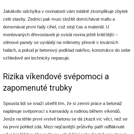
Jakákoliv odchylka v rovinatosti vám totálně zkomplikuje zbytek
celé stavby. Zedníci pak musí složitě domíchávat maltu a
dorovnávat první řady cihel, což stojí čas a materiál. U
montovaných dřevostaveb je svislá rovina ještě kritičtější –
stěnové panely se vyrábějí na milimetry přesně v továrních
halách, a pokud je betonový podklad nakřivo, konstrukce do sebe
vzhledově ani technicky nepasuje.
Rizika víkendové svépomoci a
zapomenuté trubky
Spousta lidí se snaží ušetřit tím, že si zemní práce a betonáž
naplánuje svépomocí s kamarády a rodinou během víkendů.
Jenže na téhle první vrstvě betonu se dá zkazit víc věcí, než se
na první pohled zdá. Mezi nejčastější průšvihy patří odfláknuté