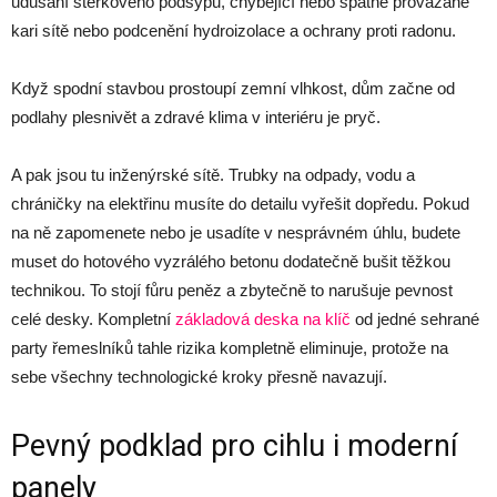
udusání štěrkového podsypu, chybějící nebo špatně provázané
kari sítě nebo podcenění hydroizolace a ochrany proti radonu.
Když spodní stavbou prostoupí zemní vlhkost, dům začne od
podlahy plesnivět a zdravé klima v interiéru je pryč.
A pak jsou tu inženýrské sítě. Trubky na odpady, vodu a
chráničky na elektřinu musíte do detailu vyřešit dopředu. Pokud
na ně zapomenete nebo je usadíte v nesprávném úhlu, budete
muset do hotového vyzrálého betonu dodatečně bušit těžkou
technikou. To stojí fůru peněz a zbytečně to narušuje pevnost
celé desky. Kompletní
základová deska na klíč
od jedné sehrané
party řemeslníků tahle rizika kompletně eliminuje, protože na
sebe všechny technologické kroky přesně navazují.
Pevný podklad pro cihlu i moderní
panely