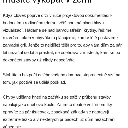
Když člověk poprvé drží v ruce projektovou dokumentaci k
budoucímu rodinnému domu, většinou má plnou hlavu
vizualizací. Hádáme se nad barvou střešní krytiny, řešíme
rozvržení oken v obýváku a plánujeme, kam v létě postavíme
zahradní gril. Jenže to nejdůležitější pro to, aby vám dům za pár
let nezačal sedat a praskat, se odehrává v místech, kam se po
dokončení stavby už nikdy nepodíváte.
Stabilita a bezpečí celého vašeho domova stoprocentně visí na
tom, jak poctivě se udělá podklad.
Chyby udělané hned na začátku se totiž v průběhu stavby
nabalují jako sněhová koule. Zatímco špatné vnitřní omítky
opravíte za pár tisícovek, zpackané základy se napravují
extrémně těžko a v některých případech už dům nezachrání
vůbec nic.