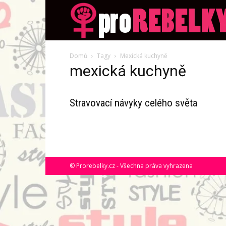
Domů
Tagy
Mexická kuchyně
mexická kuchyně
Stravovací návyky celého světa
© Prorebelky.cz - Všechna práva vyhrazena